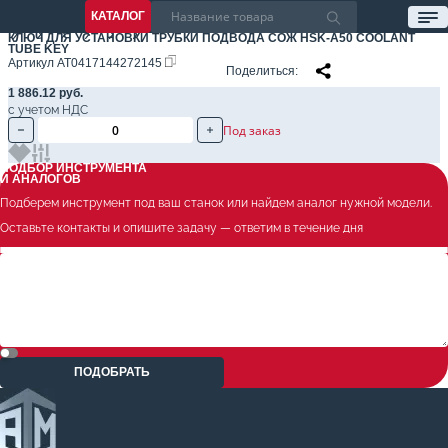
КАТАЛОГ
КЛЮЧ ДЛЯ УСТАНОВКИ ТРУБКИ ПОДВОДА СОЖ HSK-A50 COOLANT
TUBE KEY
Артикул
AT0417144272145
Поделиться
1 886.12 руб.
с учетом НДС
Под заказ
ПОДБОР ИНСТРУМЕНТА
И АНАЛОГОВ
Подберем инструмент под ваш станок или найдем аналог нужной модели.
Оставьте контакты и опишите задачу — ответим в течение дня
ПОДОБРАТЬ