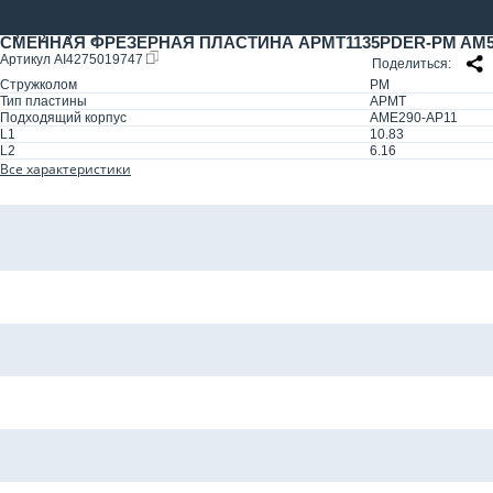
СМЕННАЯ ФРЕЗЕРНАЯ ПЛАСТИНА APMT1135PDER-PM AM5
Артикул
AI4275019747
Поделиться
Стружколом
PM
Тип пластины
APMT
Подходящий корпус
AME290-AP11
L1
10.83
L2
6.16
Все характеристики