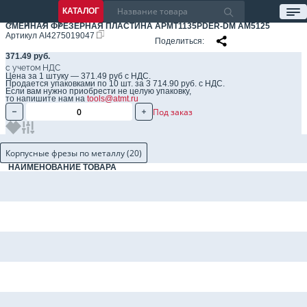
КАТАЛОГ
СМЕННАЯ ФРЕЗЕРНАЯ ПЛАСТИНА APMT1135PDER-DM AM5125
Артикул
AI4275019047
Поделиться
371.49 руб.
с учетом НДС
Цена за 1 штуку — 371.49 руб с НДС.
Продается упаковками по 10 шт. за 3 714.90 руб. с НДС.
Если вам нужно приобрести не целую упаковку,
то напишите нам на
tools@atmt.ru
Под заказ
Корпусные фрезы по металлу (20)
НАИМЕНОВАНИЕ ТОВАРА
Насадная фреза AME290-AP11-040Z05A16 для обработки уступов
Насадная фреза AME290-AP11-050Z06A22 для обработки уступов
Цилиндрическая фреза AME290-AP11-016Z02W16 для обработки уступов
Цилиндрическая фреза AME290-AP11-020Z02W20 для обработки уступов