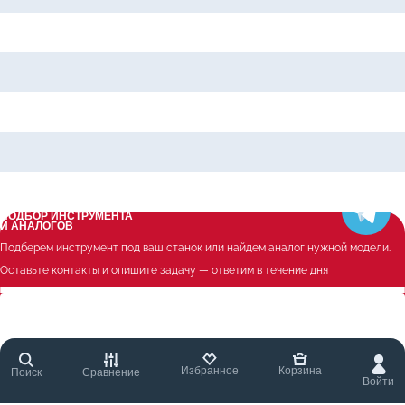
Цилиндрическая фреза с обнижением AME290-AP11-020L90Z02W20 для об
Цилиндрическая фреза с обнижением AME290-AP11-025L90Z03W25 для об
Цилиндрическая фреза с обнижением AME290-AP11-032L90Z04W32 для об
Цилиндрическая фреза с обнижением AME290-AP16-025L90Z02W25 для об
Цилиндрическая фреза с обнижением AME290-AP16-032L90Z03W32 для об
ПОДБОР ИНСТРУМЕНТА
И АНАЛОГОВ
Подберем инструмент под ваш станок или найдем аналог нужной модели.
Оставьте контакты и опишите задачу — ответим в течение дня
Избранное
Корзина
Поиск
Сравнение
Войти
ПОДОБРАТЬ