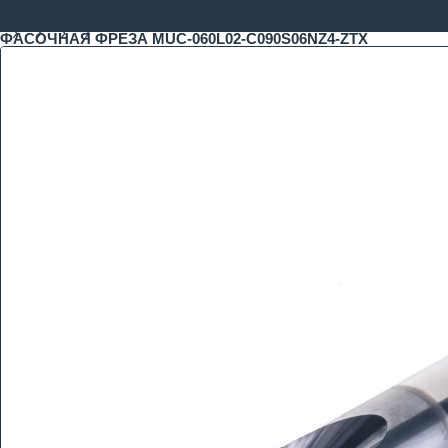
ФАСОЧНАЯ ФРЕЗА MUC-060L02-C090S06NZ4-ZTX