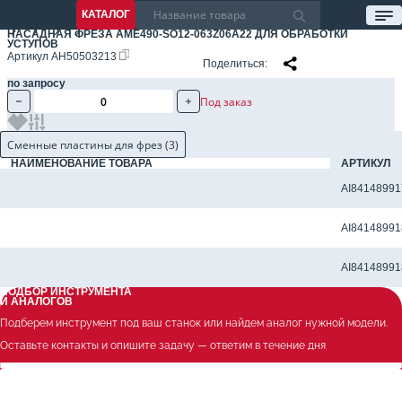
КАТАЛОГ
НАСАДНАЯ ФРЕЗА AME490-SO12-063Z06A22 ДЛЯ ОБРАБОТКИ
УСТУПОВ
Артикул
AH50503213
Поделиться
по запросу
Под заказ
Сменные пластины для фрез (3)
НАИМЕНОВАНИЕ ТОВАРА
АРТИКУЛ
Сменная фрезерная пластина SOMT12T308ER-GM AK2115
AI84148991
Сменная фрезерная пластина SOMT12T308ER-GM AK4125
AI84148991
Сменная фрезерная пластина SOMT12T308ER-GM AU4230
AI84148991
ПОДБОР ИНСТРУМЕНТА
И АНАЛОГОВ
Подберем инструмент под ваш станок или найдем аналог нужной модели.
Оставьте контакты и опишите задачу — ответим в течение дня