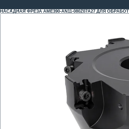
НАСАДНАЯ ФРЕЗА AME390-AN11-080Z07A27 ДЛЯ ОБРАБО