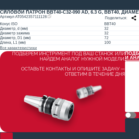
СИЛОВОЙ ПАТРОН BBT40-C32-090 AD, 6.3 G, BBT40, ДИАМ
Артикул
AT0542357111128
Поделиться
Конус ISO
BBT40
Диаметр, d (мм)
32
Диаметр зажима
32
Диаметр, D1 (мм)
72
Длина, L1 (мм)
100
Все характеристики
ПОДБ
ПОДБЕРЕМ ИНСТРУМЕНТ ПОД ВАШ СТАНОК ИЛИ
И АН
НАЙДЕМ АНАЛОГ НУЖНОЙ МОДЕЛИ.
ОСТАВЬТЕ КОНТАКТЫ И ОПИШИТЕ ЗАДАЧУ —
ОТВЕТИМ В ТЕЧЕНИЕ ДНЯ